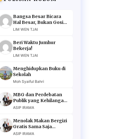
Bangsa Besar Bicara
Hal Besar, Bukan Gosip
Murahan
LIM WEN TJAI
Beri Waktu Jumhur
Bekerja!
LIM WEN TJAI
Menghidupkan Buku di
Sekolah
Moh Syaiful Bahri
MBG dan Perdebatan
Publik yang Kehilangan
Argumen
ASIP IRAMA
Menolak Makan Bergizi
Gratis Sama Saja
Menolak Masa Depan
ASIP IRAMA