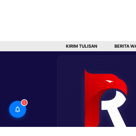
KIRIM TULISAN
BERITA W
!