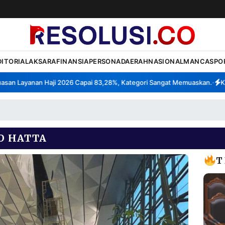
DITORIAL
AKSARA
FINANSIA
PERSONA
DAERAH
NASIONAL
MANCA
SPO
n Layanan Haji 2026 Capai 83,28%, Kategori Sangat Memuaskan.
Klast
•
O HATTA
T