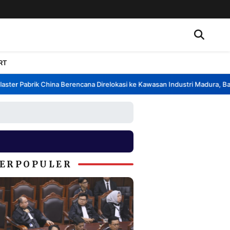
RT
er Pabrik China Berencana Direlokasi ke Kawasan Industri Madura, Bangk
ERPOPULER