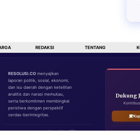
ARGA
REDAKSI
TENTANG
K
RESOLUSI.CO
menyajikan
laporan politik, sosial, ekonomi,
dan isu daerah dengan ketelitian
analitis dan narasi memukau,
Dukung 
serta berkomitmen membingkai
Kontribus
peristiwa dengan perspektif
cerdas-berintegritas.
Kop
IKUTI KAMI