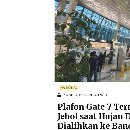
POLICY
WARGA
INFORMASI
KIRIM
IKLAN
TULISAN
PENGADUAN
TERM
OF
SERVICE
IKUTI
KAMI
NASIONAL
7 April 2026 - 20:40 WIB
Plafon Gate 7 Te
Jebol saat Hujan 
©
Dialihkan ke Ban
PT.
RESOLUSI