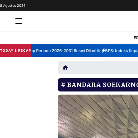
8 Agustus 2026
REDAKSI
TENTANG
RESOLUSI
IKLAN
E
TV
TBM Sumenep Periode 2026-2031 Resmi Dilantik
BPS: Indeks Kepuasa
TODAY'S RECAP
•
RUBRIKASI
EDITORIAL
AKSARA
FINANSIA
PERSONA
BANDARA SOEKARN
DAERAH
NASIONAL
MANCA
SPORT
INFORMASI
PRIVACY
BERITA