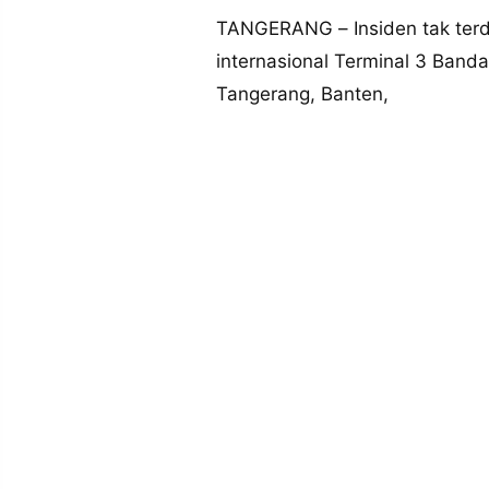
MEDIA
PRAMUDITA
TANGERANG – Insiden tak terdu
internasional Terminal 3 Banda
Tangerang, Banten,
©
Resolusi.co
-
2026
PT.
RESOLUSI
MEDIA
PRAMUDITA