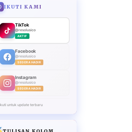
IKUTI KAMI
TikTok
@resolusico
AKTIF
Facebook
@resolusico
SEGERA HADIR
Instagram
@resolusico
SEGERA HADIR
Ikuti untuk update terbaru
TULISAN KOLOM