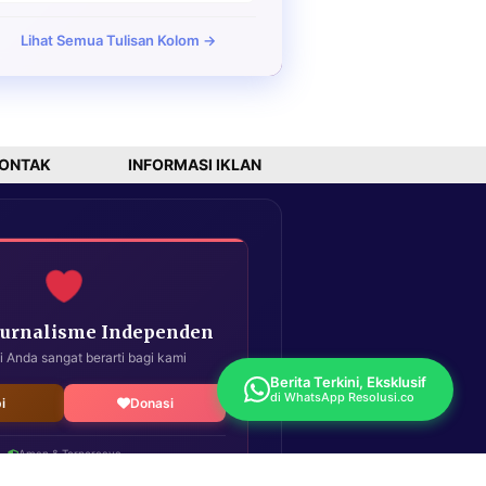
Lihat Semua Tulisan Kolom →
ONTAK
INFORMASI IKLAN
Jurnalisme Independen
i Anda sangat berarti bagi kami
Berita Terkini, Eksklusif
di WhatsApp Resolusi.co
i
Donasi
Aman & Terpercaya