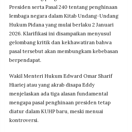
MEDIA
dibatalkan MK: objek dibatasi hanya 6 lembaga
Presiden serta Pasal 240 tentang penghinaan
PRAMUDITA
(Presiden, Wapres, MPR, DPR, DPD, MA, MK),
lembaga negara dalam Kitab Undang-Undang
bersifat delik aduan absolut, hanya presiden
Hukum Pidana yang mulai berlaku 2 Januari
sendiri bisa lapor tertulis, simpatisan/relawan
©
tidak bisa.
2026. Klarifikasi ini disampaikan menyusul
Resolusi.co
-
Menkum Supratman tegas kritik boleh, yang
gelombang kritik dan kekhawatiran bahwa
2026
dilarang penistaan/fitnah seperti gambar tidak
pasal tersebut akan membungkam kebebasan
senonoh presiden, namun mahasiswa gugat ke
PT.
RESOLUSI
berpendapat.
MK karena pasal ciptakan fear effect yang
MEDIA
ancam kebebasan berpendapat dan demokrasi.
PRAMUDITA
Wakil Menteri Hukum Edward Omar Sharif
Hiariej atau yang akrab disapa Eddy
menjelaskan ada tiga alasan fundamental
mengapa pasal penghinaan presiden tetap
diatur dalam KUHP baru, meski menuai
kontroversi.