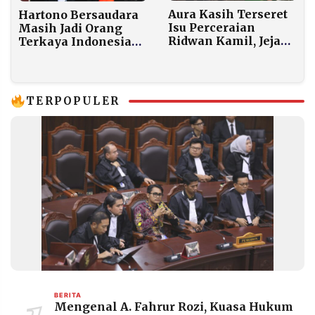
Aura Kasih Terseret
Hartono Bersaudara
Isu Perceraian
Masih Jadi Orang
Ridwan Kamil, Jejak
Terkaya Indonesia
Digital Jadi Sorotan
2025, Kekayaan
Publik
Tembus Rp727
Triliun
TERPOPULER
BERITA
Mengenal A. Fahrur Rozi, Kuasa Hukum