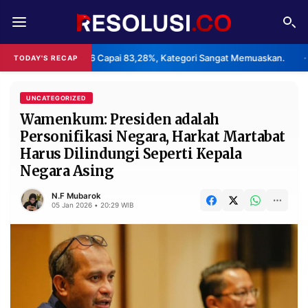
REDAKSI
TENTANG
26 Capai 83,28%, Kategori Sangat Memuaskan.
Klaster Pabrik 
TODAY'S RECAP
•
RESOLUSI
IKLAN
TV
UNCATEGORIZED
Wamenkum: Presiden adalah
Personifikasi Negara, Harkat Martabat
RUBRIKASI
Harus Dilindungi Seperti Kepala
EDITORIAL
AKSARA
Negara Asing
FINANSIA
PERSONA
N.F Mubarok
05 Jan 2026 • 20:29 WIB
DAERAH
NASIONAL
MANCA
SPORT
INFORMASI
PRIVACY
BERITA