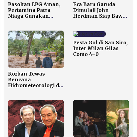
Era Baru Garuda
Pasokan LPG Aman,
Dimulai! John
Pertamina Patra
Herdman Siap Bawa
Niaga Gunakan
Indonesia ke
Skema Multimoda
Panggung Dunia
untuk Suplai Aceh
Seperti Kanada
Utara
Pesta Gol di San Siro,
Inter Milan Gilas
Como 4–0
Korban Tewas
Bencana
Hidrometeorologi di
Sumut Tembus 47
Jiwa, 9 Masih Hilang