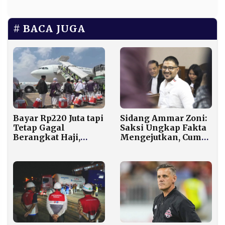
BACA JUGA
Bayar Rp220 Juta tapi
Sidang Ammar Zoni:
Tetap Gagal
Saksi Ungkap Fakta
Berangkat Haji,
Mengejutkan, Cuma
Begini Modus
Ponsel yang
Jaringan Jemaah
Ditemukan
Nonprosedural di
Soetta