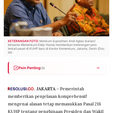
POLICY
WARGA
INFORMASI
KIRIM
IKLAN
TULISAN
PENGADUAN
TERM
OF
SERVICE
KETERANGAN FOTO:
Menkum Supratman Andi Agtas (kanan)
bersama Wamenkum Eddy Hiariej memberikan keterangan pers
terkait pasal di KUHP baru di Kantor Kemenkum, Jakarta, Senin (Doc.
Ist)
IKUTI
KAMI
Poin Penting
(3)
Wamenkum Eddy ungkap 3 alasan pasal
penghinaan presiden: (1) kepala negara asing
dilindungi, masa kepala negara sendiri tidak; (2)
,
JAKARTA –
Pemerintah
presiden adalah personifikasi negara; (3) cegah
memberikan penjelasan komprehensif
anarki dari pendukung yang tidak terima
mengenai alasan tetap memasukkan Pasal 218
presiden dihina, pasal jadi kanalisasi sosial.
©
PT.
KUHP tentang penghinaan Presiden dan Wakil
KUHP baru sangat berbeda dari KUHP lama yang
RESOLUSI