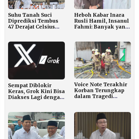
Suhu Tanah Suci
Heboh Kabar Inara
Diprediksi Tembus
Rusli Hamil, Insanul
47 Derajat Celsius
Fahmi: Banyak yang
Saat Puncak Haji
Ikut Campur
2026
Voice Note Terakhir
Sempat Diblokir
Korban Terungkap
Keras, Grok Kini Bisa
dalam Tragedi
Diakses Lagi dengan
Kebakaran Terra
Syarat Ketat
Drone Kemayoran