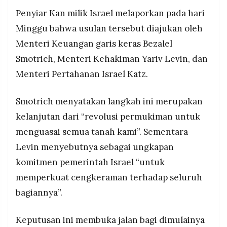
tempat tinggal lebih dari 300.000 warga
MEDIA
Penyiar Kan milik Israel melaporkan pada hari
Palestina
PRAMUDITA
Minggu bahwa usulan tersebut diajukan oleh
Menteri Keuangan garis keras Bezalel
©
Smotrich, Menteri Kehakiman Yariv Levin, dan
Resolusi.co
-
Menteri Pertahanan Israel Katz.
2026
PT.
Smotrich menyatakan langkah ini merupakan
RESOLUSI
MEDIA
PRAMUDITA
kelanjutan dari “revolusi permukiman untuk
menguasai semua tanah kami”. Sementara
Levin menyebutnya sebagai ungkapan
komitmen pemerintah Israel “untuk
memperkuat cengkeraman terhadap seluruh
bagiannya”.
Keputusan ini membuka jalan bagi dimulainya