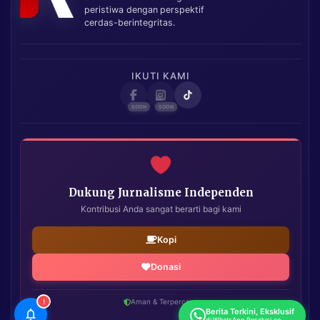
peristiwa dengan perspektif
cerdas-berintegritas.
IKUTI KAMI
Dukung Jurnalisme Independen
Kontribusi Anda sangat berarti bagi kami
Kopi
Donasi
!
Aman & Terpercaya
Berita Terkini, Eksklusif
di WhatsApp Resolusi.co