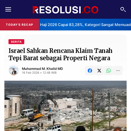
REDAKSI
TENTANG
nan Haji 2026 Capai 83,28%, Kategori Sangat Memuaskan.
Kla
TODAY'S RECAP
•
RESOLUSI
IKLAN
TV
BERITA
Israel Sahkan Rencana Klaim Tanah
Tepi Barat sebagai Properti Negara
RUBRIKASI
EDITORIAL
AKSARA
Muhammad M. Khalid MD
16 Feb 2026 • 12:48 WIB
FINANSIA
PERSONA
DAERAH
NASIONAL
MANCA
SPORT
INFORMASI
PRIVACY
BERITA