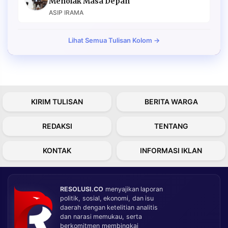
Menolak Masa Depan
ASIP IRAMA
Lihat Semua Tulisan Kolom →
KIRIM TULISAN
BERITA WARGA
REDAKSI
TENTANG
KONTAK
INFORMASI IKLAN
RESOLUSI.CO
menyajikan laporan
politik, sosial, ekonomi, dan isu
daerah dengan ketelitian analitis
dan narasi memukau, serta
berkomitmen membingkai