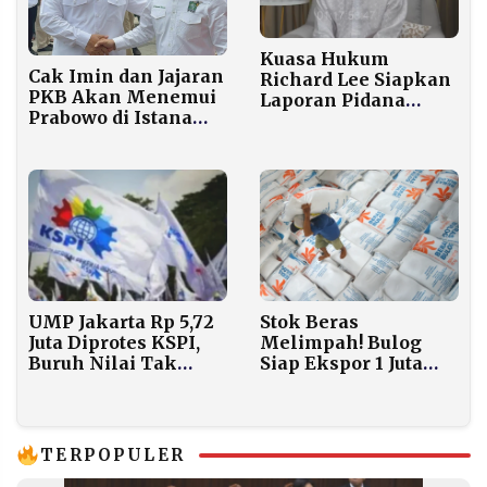
Kuasa Hukum
Cak Imin dan Jajaran
Richard Lee Siapkan
PKB Akan Menemui
Laporan Pidana
Prabowo di Istana
terhadap Doktif atas
Siang Ini
Tudingan Mualaf
Palsu
UMP Jakarta Rp 5,72
Stok Beras
Juta Diprotes KSPI,
Melimpah! Bulog
Buruh Nilai Tak
Siap Ekspor 1 Juta
Layak
Ton ke Negara
Tetangga Tahun Ini
TERPOPULER